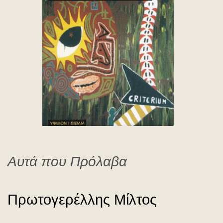
Πρωτογερέλλης Mίλτος
Αυτά που Πρόλαβα
Πρωτογερέλλης Mίλτος