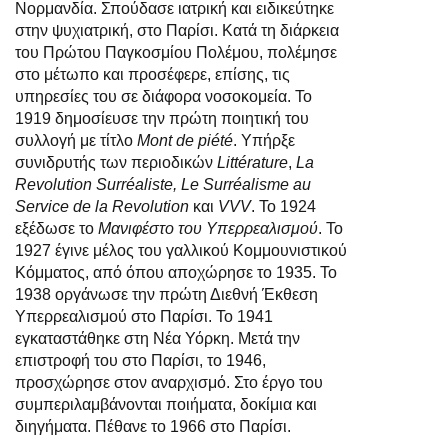
Νορμανδία. Σπούδασε ιατρική και ειδικεύτηκε
στην ψυχιατρική, στο Παρίσι. Κατά τη διάρκεια
του Πρώτου Παγκοσμίου Πολέμου, πολέμησε
στο μέτωπο και προσέφερε, επίσης, τις
υπηρεσίες του σε διάφορα νοσοκομεία. Το
1919 δημοσίευσε την πρώτη ποιητική του
συλλογή με τίτλο
Mont de piété
. Υπήρξε
συνιδρυτής των περιοδικών
Littérature
,
La
Revolution Surréaliste, Le Surréalisme au
Service de la Revolution
και
VVV
. Το 1924
εξέδωσε το
Μανιφέστο του Υπερρεαλισμού
. Το
1927 έγινε μέλος του γαλλικού Κομμουνιστικού
Κόμματος, από όπου αποχώρησε το 1935. Το
1938 οργάνωσε την πρώτη Διεθνή Έκθεση
Υπερρεαλισμού στο Παρίσι. Το 1941
εγκαταστάθηκε στη Νέα Υόρκη. Μετά την
επιστροφή του στο Παρίσι, το 1946,
προσχώρησε στον αναρχισμό. Στο έργο του
συμπεριλαμβάνονται ποιήματα, δοκίμια και
διηγήματα. Πέθανε το 1966 στο Παρίσι.