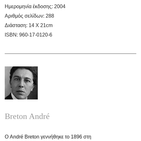
Ημερομηνία έκδοσης:
2004
Αριθμός σελίδων:
288
Nάντια
Υπερρεαλισμός και
O Tρελός Έρως
Διάσταση:
14 Χ 21cm
Ζωγραφική
ISBN:
960-17-0120-6
Breton André
Ο André Breton γεννήθηκε το 1896 στη