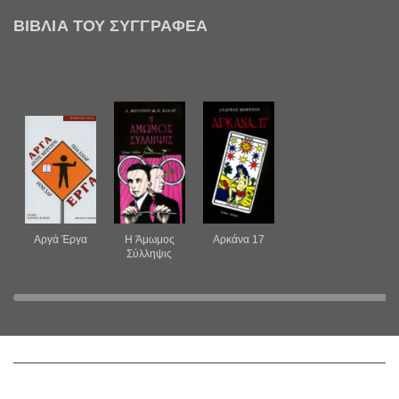
ΒΙΒΛΊΑ ΤΟΥ ΣΥΓΓΡΑΦΈΑ
Αργά Έργα
H Άμωμος
Aρκάνα 17
Σύλληψις