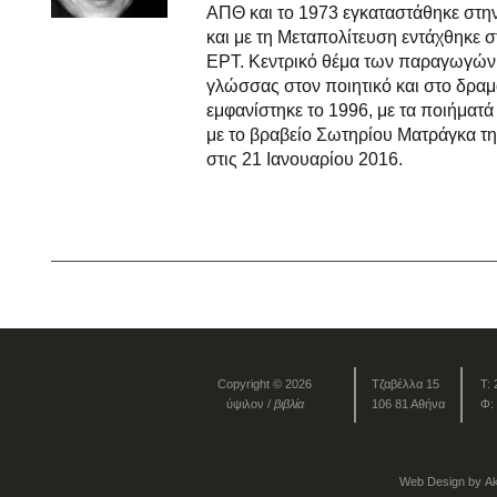
ΑΠΘ και το 1973 εγκαταστάθηκε στη
και με τη Μεταπολίτευση εντάχθηκε
ΕΡΤ. Κεντρικό θέμα των παραγωγών τ
γλώσσας στον ποιητικό και στο δραμ
εμφανίστηκε το 1996, με τα ποιήματά
με το βραβείο Σωτηρίου Ματράγκα τ
στις 21 Ιανουαρίου 2016.
Copyright © 2026
Τζαβέλλα 15
Τ:
ύψιλον /
βιβλία
106 81 Αθήνα
Φ:
Web Design by
Ak