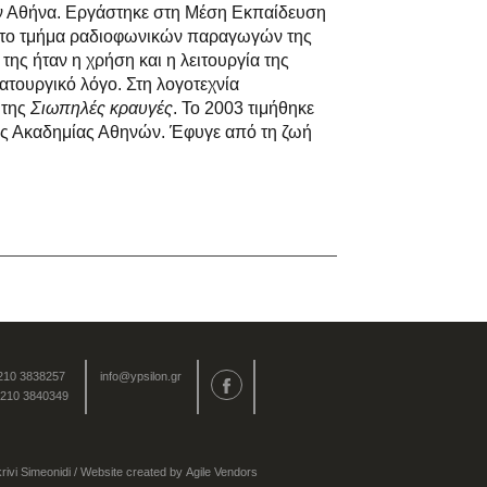
ν Αθήνα. Εργάστηκε στη Μέση Εκπαίδευση
 στο τμήμα ραδιοφωνικών παραγωγών της
ης ήταν η χρήση και η λειτουργία της
ατουργικό λόγο. Στη λογοτεχνία
 της
Σιωπηλές κραυγές
. Το 2003 τιμήθηκε
ης Ακαδημίας Αθηνών. Έφυγε από τη ζωή
 210 3838257
info@ypsilon.gr
 210 3840349
rivi Simeonidi
/ Website created by
Agile Vendors