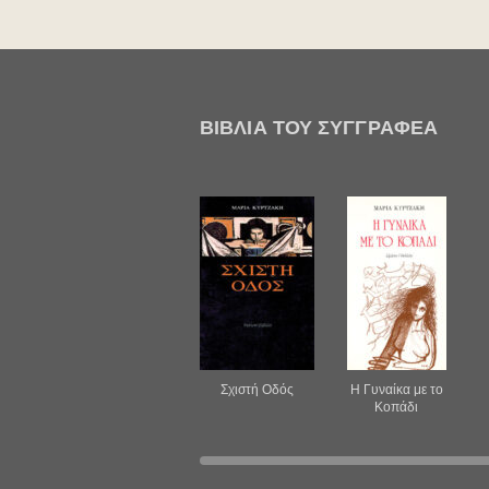
ΒΙΒΛΊΑ ΤΟΥ ΣΥΓΓΡΑΦΈΑ
Σχιστή Oδός
H Γυναίκα με το
Kοπάδι