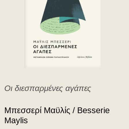
Besserie Maylis
Οι διεσπαρμένες αγάπες
Μπεσσερί Μαϋλίς / Besserie
Maylis