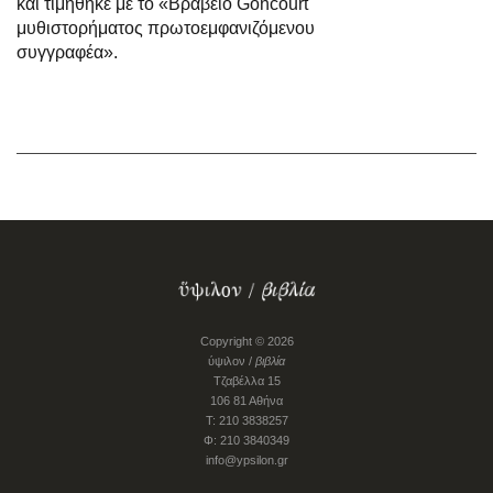
και τιμήθηκε με το «Βραβείο Goncourt
μυθιστορήματος πρωτοεμφανιζόμενου
συγγραφέα».
Copyright © 2026
ύψιλον /
βιβλία
Τζαβέλλα 15
106 81 Αθήνα
Τ: 210 3838257
Φ: 210 3840349
info@ypsilon.gr