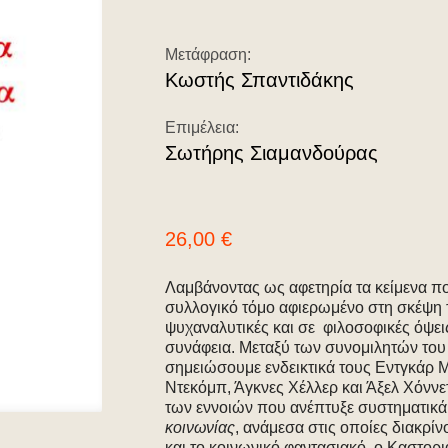
Μετάφραση:
Κωστής Σπαντιδάκης
Επιμέλεια:
Σωτήρης Σιαμανδούρας
26,00
€
Λαμβάνοντας ως αφετηρία τα κείμενα π
συλλογικό τόμο αφιερωμένο στη σκέψη 
ψυχαναλυτικές και σε φιλοσοφικές όψεις
συνάφεια. Μεταξύ των συνομιλητών του
σημειώσουμε ενδεικτικά τους Εντγκάρ Μ
Ντεκόμπ, Άγκνες Χέλλερ και Άξελ Χόννετ
των εννοιών που ανέπτυξε συστηματικά
κοινωνίας
, ανάμεσα στις οποίες διακρίν
και το κοινωνικό φαντασιακό, ο Καστορι