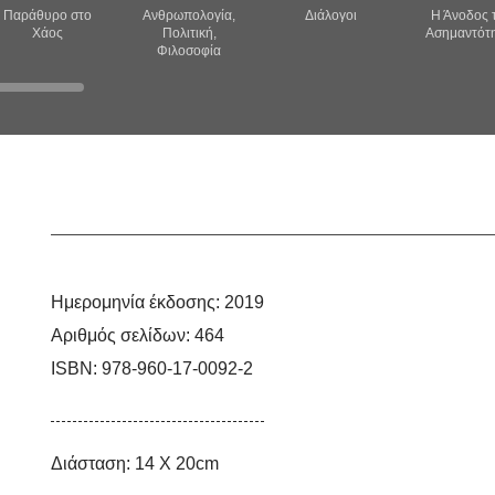
Παράθυρο στο
Ανθρωπολογία,
Διάλογοι
Η Άνοδος 
Χάος
Πολιτική,
Ασημαντότ
Φιλοσοφία
Ημερομηνία έκδοσης:
2019
Αριθμός σελίδων:
464
ISBN:
978-960-17-0092-2
Διάσταση:
14 Χ 20cm