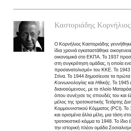
Καστοριάδης Κορνήλιος
Ο Κορνήλιος Καστοριάδης γεννήθηκε
ίδια χρονιά εγκαταστάθηκε οικογενε
οικονομικά στο ΕΚΠΑ. Το 1937 προ
στη συγκρότηση ομάδας, η οποία εν
προσανατολισμό» του ΚΚΕ. Το 1943 ε
Στίνα. Το 1944 δημοσίευσε τα πρώτα 
Κοινωνιολογίας και Ηθικής
. Το 1945
διανοούμενους, με το πλοίο Ματαρόα, 
όπου συνέχισε τις σπουδές του και έζ
μέλος της τροτσκιστικής Τετάρτης Δι
Κομμουνιστικού Κόμματος (PCI). Το 1
και ορισμένα άλλα μέλη, μια τάση στ
τροτσκιστικό κόμμα το 1948. Το ίδιο 
την ιστορική πλέον ομάδα
Σοσιαλισμ