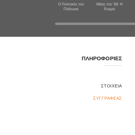
Ο Πολιτικός του
Μάης του ’68: Η
Πλάτωνα
Ρωγμή
ΠΛΗΡΟΦΟΡΊΕΣ
ΣΤΟΙΧΕΊΑ
ΣΥΓΓΡΑΦΈΑΣ