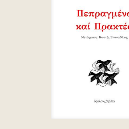
Καστοριάδης Κορνήλιος