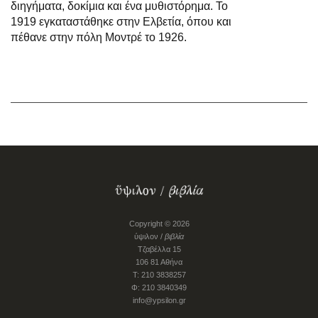
διηγήματα, δοκίμια και ένα μυθιστόρημα. Το
1919 εγκαταστάθηκε στην Ελβετία, όπου και
πέθανε στην πόλη Μοντρέ το 1926.
Copyright © 2026
ύψιλον /
βιβλία
Τζαβέλλα 15
106 81 Αθήνα
Τ: 210 3838257
Φ: 210 3840349
info@ypsilon.gr