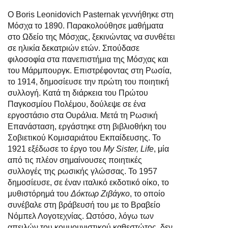
Ο Boris Leonidovich Pasternak γεννήθηκε στη
Μόσχα το 1890. Παρακολούθησε μαθήματα
στο Ωδείο της Μόσχας, ξεκινώντας να συνθέτει
σε ηλικία δεκατριών ετών. Σπούδασε
φιλοσοφία στα πανεπιστήμια της Μόσχας και
του Μάρμπουργκ. Επιστρέφοντας στη Ρωσία,
το 1914, δημοσίευσε την πρώτη του ποιητική
συλλογή. Κατά τη διάρκεια του Πρώτου
Παγκοσμίου Πολέμου, δούλεψε σε ένα
εργοστάσιο στα Ουράλια. Μετά τη Ρωσική
Επανάσταση, εργάστηκε στη βιβλιοθήκη του
Σοβιετικού Κομισαριάτου Εκπαίδευσης. Το
1921 εξέδωσε το έργο του
My Sister, Life
, μία
από τις πλέον σημαίνουσες ποιητικές
συλλογές της ρωσικής γλώσσας. Το 1957
δημοσίευσε, σε έναν ιταλικό εκδοτικό οίκο, το
μυθιστόρημά του
Δόκτωρ Ζιβάγκο
, το οποίο
συνέβαλε στη βράβευσή του με το Βραβείο
Νόμπελ Λογοτεχνίας. Ωστόσο, λόγω των
απειλών του κομμουνιστικού καθεστώτος, δεν