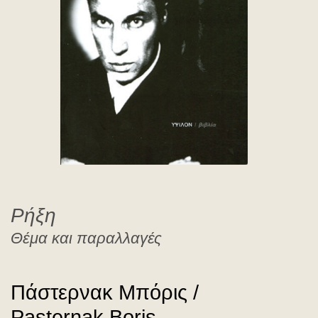
Pasternak Boris
Ρήξη
Θέμα και παραλλαγές
Πάστερνακ Μπόρις /
Pasternak Boris