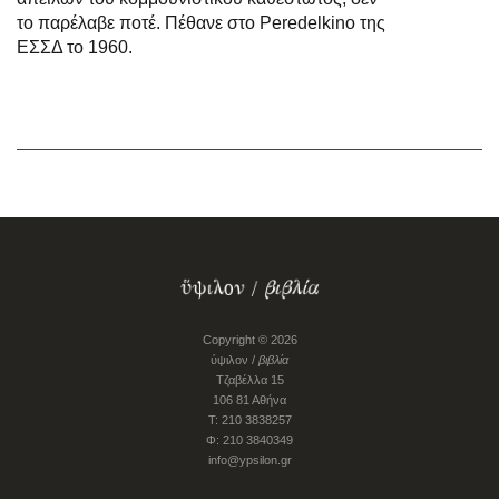
το παρέλαβε ποτέ. Πέθανε στο Peredelkino της
ΕΣΣΔ το 1960.
Copyright © 2026
ύψιλον /
βιβλία
Τζαβέλλα 15
106 81 Αθήνα
Τ: 210 3838257
Φ: 210 3840349
info@ypsilon.gr