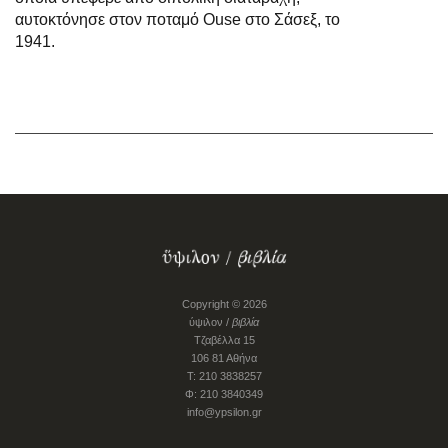
αυτοκτόνησε στον ποταμό Ouse στο Σάσεξ, το
1941.
Copyright © 2026
ύψιλον /
βιβλία
Τζαβέλλα 15
106 81 Αθήνα
Τ: 210 3838257
Φ: 210 3840349
info@ypsilon.gr