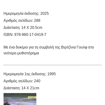
Ημερομηνία έκδοσης:
2025
Αριθμός σελίδων:
288
Ελλάδα και Μάης
Διάσταση:
14 Χ 20.5cm
Μαζί!
ISBN:
978-960-17-0419-7
Mε ένα δοκίμιο για τη συμβολή της Bιρτζίνια Γουλφ στο
νεότερο μυθιστόρημα
Ημερομηνία 1ης έκδοσης:
1995
Αριθμός σελίδων:
240
Διάσταση:
14 Χ 21cm