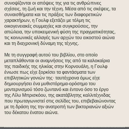
συνοψίζονται οι απόψεις της για τις ανθρώπινες
σχέσεις, τη ζωή και την τέχνη. Μέσα από τις σκέψεις, τα
συναισθήματα και τις πράξεις των διαφορετικών
χαρακτήρων, η Γουλφ εξετάζει με τόλμη τις
οικογενειακές συμμαχίες και συγκρούσεις, την
απώλεια, την υποκειμενική φύση της πραγματικότητας,
τις κοινωνικές αλλαγές των αρχών του εικοστού αιώνα
και τη διαχρονική δύναμη της τέχνης.
Με τη συγγραφή αυτού του βιβλίου, στο οποίο
μεταπλάθονται οι αναμνήσεις της από τα καλοκαίρια
της παιδικής της ηλικίας στην Κορνουάλη, η Γουλφ
ένιωσε πως είχε ξορκίσει τα φαντάσματα των
επιβλητικών γονιών της· ταυτόχρονα όμως είχε
δημιουργήσει ένα μυθιστόρημα-ορόσημο του
μοντερνισμού τόσο ζωντανό και έντονο όσο το έργο
της Λίλυ Μπρισκόου, της ακατάβλητης καλλιτέχνιδας
που πρωταγωνιστεί στις σελίδες του, επιβεβαιώνοντας
με τη δράση της την ανατροπή των βικτοριανών αξιών
του δέκατου ένατου αιώνα.