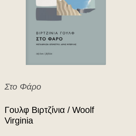
Woolf Virginia
Στο Φάρο
Γουλφ Bιρτζίνια / Woolf
Virginia