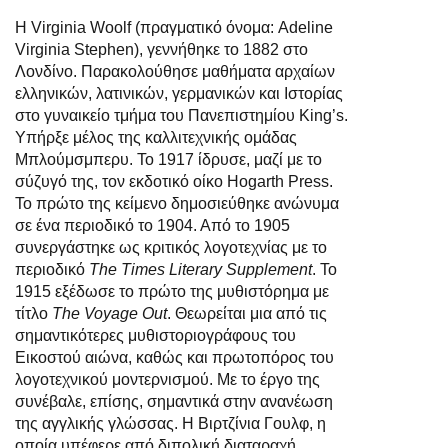
Η Virginia Woolf (πραγματικό όνομα: Adeline
Virginia Stephen), γεννήθηκε το 1882 στο
Λονδίνο. Παρακολούθησε μαθήματα αρχαίων
ελληνικών, λατινικών, γερμανικών και Ιστορίας
στο γυναικείο τμήμα του Πανεπιστημίου King’s.
Υπήρξε μέλος της καλλιτεχνικής ομάδας
Μπλούμσμπερυ. Το 1917 ίδρυσε, μαζί με το
σύζυγό της, τον εκδοτικό οίκο Hogarth Press.
Το πρώτο της κείμενο δημοσιεύθηκε ανώνυμα
σε ένα περιοδικό το 1904. Από το 1905
συνεργάστηκε ως κριτικός λογοτεχνίας με το
περιοδικό
The Times Literary Supplement
. Το
1915 εξέδωσε το πρώτο της μυθιστόρημα με
τίτλο
The Voyage Out
. Θεωρείται μια από τις
σημαντικότερες μυθιστοριογράφους του
Εικοστού αιώνα, καθώς και πρωτοπόρος του
λογοτεχνικού μοντερνισμού. Με το έργο της
συνέβαλε, επίσης, σημαντικά στην ανανέωση
της αγγλικής γλώσσας. Η Βιρτζίνια Γουλφ, η
οποία υπέφερε από διπολική διαταραχή,