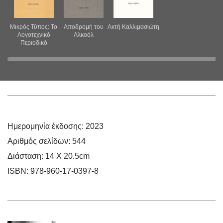
Μικρός Τύπος: Το
Αποδρομή του
Ακτή Καλλιμασιώτη
Λογοτεχνικό
Αλκοόλ
Περιοδικό
Ημερομηνία έκδοσης:
2023
Αριθμός σελίδων:
544
Tαξίδια στην Ίδια
Γραφέως
Ζεστό Μεσημέρι
Διάσταση:
14 Χ 20.5cm
Πόλη
Kάτοπτρον
ISBN:
978-960-17-0397-8