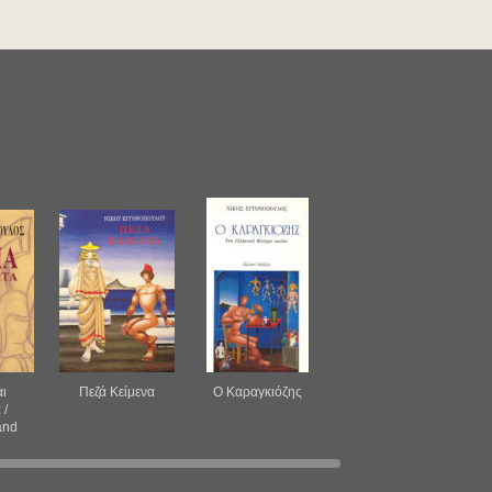
αι
Πεζά Κείμενα
Ο Καραγκιόζης
 /
and
s