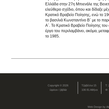
Ελλάδα στην 27η Μπιενάλε της Βενετ
ελεύθερο σχέδιο, όπου και δίδαξε μέ
Κρατικό Βραβείο Ποίησης, ενώ το 19
το βασιλιά Κωνσταντίνο Β΄ με το π
Α΄. Το Κρατικό Βραβείο Ποίησης του
έργο του περιλαμβάνει, ακόμα, μεταφρ
το 1985.
Copyright © 2026
Τζαβέλλα 15
Τ:
ύψιλον /
βιβλία
106 81 Αθήνα
Φ:
Web Design by
Ak