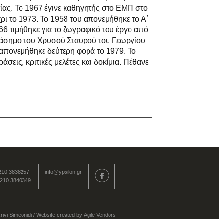
ίας. Το 1967 έγινε καθηγητής στο ΕΜΠ στο
χρι το 1973. Το 1958 του απονεμήθηκε το Α΄
66 τιμήθηκε για το ζωγραφικό του έργο από
αράσημο του Χρυσού Σταυρού του Γεωργίου
 απονεμήθηκε δεύτερη φορά το 1979. Το
άσεις, κριτικές μελέτες και δοκίμια. Πέθανε
 210 3838257
info@ypsilon.gr
 210 3840349
rivi Simeonidi
/ Website created by
Agile Vendors