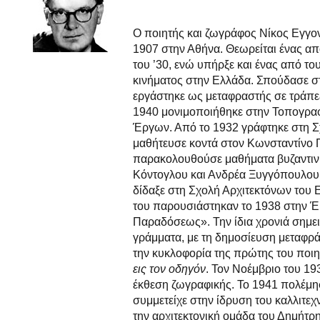
Ο ποιητής και ζωγράφος Νίκος Εγγο
1907 στην Αθήνα. Θεωρείται ένας απ
του ’30, ενώ υπήρξε και ένας από το
κινήματος στην Ελλάδα. Σπούδασε στ
εργάστηκε ως μεταφραστής σε τράπεζ
1940 μονιμοποιήθηκε στην Τοπογρα
Έργων. Από το 1932 γράφτηκε στη 
μαθήτευσε κοντά στον Κωνσταντίνο 
παρακολουθούσε μαθήματα βυζαντιν
Κόντογλου και Ανδρέα Ξυγγόπουλου, 
δίδαξε στη Σχολή Αρχιτεκτόνων του 
του παρουσιάστηκαν το 1938 στην Έ
Παραδόσεως». Την ίδια χρονιά σημει
γράμματα, με τη δημοσίευση μεταφρ
την κυκλοφορία της πρώτης του ποιητ
εις τον οδηγόν
. Τον Νοέμβριο του 1
έκθεση ζωγραφικής. Το 1941 πολέμη
συμμετείχε στην ίδρυση του καλλιτεχ
την αρχιτεκτονική ομάδα του Δημήτ