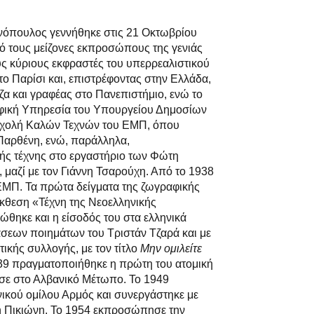
νόπουλος γεννήθηκε στις 21 Οκτωβρίου
ό τους μείζονες εκπροσώπους της γενιάς
υς κύριους εκφραστές του υπερρεαλιστικού
ο Παρίσι και, επιστρέφοντας στην Ελλάδα,
α και γραφέας στο Πανεπιστήμιο, ενώ το
φική Υπηρεσία του Υπουργείου Δημοσίων
Σχολή Καλών Τεχνών του ΕΜΠ, όπου
Παρθένη, ενώ, παράλληλα,
ής τέχνης στο εργαστήριο των Φώτη
μαζί με τον Γιάννη Τσαρούχη. Από το 1938
ΕΜΠ. Τα πρώτα δείγματα της ζωγραφικής
κθεση «Τέχνη της Νεοελληνικής
ώθηκε και η είσοδός του στα ελληνικά
άσεων ποιημάτων του Τριστάν Τζαρά και με
ικής συλλογής, με τον τίτλο
Μην ομιλείτε
939 πραγματοποιήθηκε η πρώτη του ατομική
σε στο Αλβανικό Μέτωπο. Το 1949
νικού ομίλου Αρμός και συνεργάστηκε με
ρη Πικιώνη. Το 1954 εκπροσώπησε την