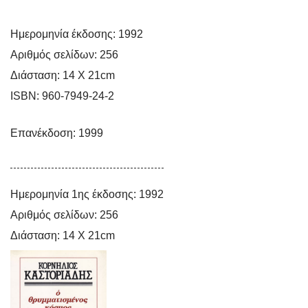
Ημερομηνία έκδοσης:
1992
Αριθμός σελίδων:
256
Σύγχρονος
Καιρός
Η Γαλλική
Μπροστά στον
Το Πε
Διάσταση:
14 Χ 21cm
Καπιταλισμός και
Κοινωνία
Πόλεμο
Σο
Επανάσταση
ISBN:
960-7949-24-2
Επανέκδοση: 1999
Ημερομηνία 1ης έκδοσης:
1992
Αριθμός σελίδων:
256
Διάσταση:
14 Χ 21cm