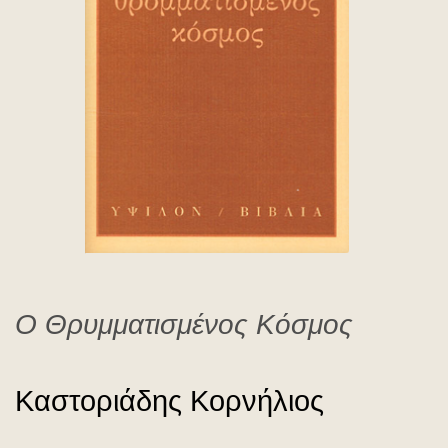
Καστοριάδης Κορνήλιος
Ο Θρυμματισμένος Κόσμος
Καστοριάδης Κορνήλιος