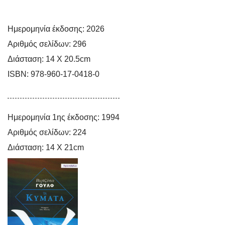
Ημερομηνία έκδοσης:
2026
Αριθμός σελίδων:
296
Ελλάδα και Μάης
Διάσταση:
14 Χ 20.5cm
Μαζί!
ISBN:
978-960-17-0418-0
Ημερομηνία 1ης έκδοσης:
1994
Αριθμός σελίδων:
224
Διάσταση:
14 Χ 21cm