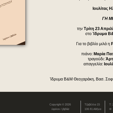
Ιουλίτας 
ΓΗ Μ
την
Τρίτη 23 Απριλ
στο
Ίδρυμα Β
Για το βιβλίο μιλά η
P
πιάνο:
Μαρία Πα
τραγούδι:
Άρτ
απαγγελία:
Ιουλ
Ίδρυμα Β&Μ Θεοχαράκη, Βασ. Σοφία
Copyright © 2026
Τζαβέλλα 15
Τ:
ύψιλον /
βιβλία
106 81 Αθήνα
Φ: