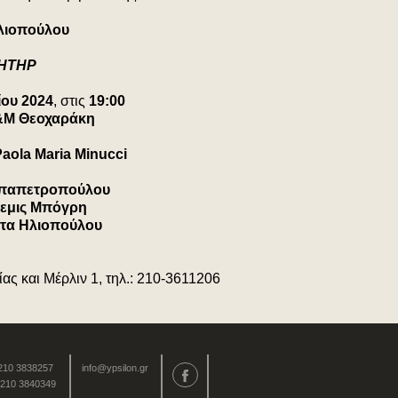
Ηλιοπούλου
ΗΤΗΡ
ίου 2024
, στις
19:00
&Μ Θεοχαράκη
aola Maria Minucci
παπετροπούλου
εμις Μπόγρη
ίτα Ηλιοπούλου
ς και Μέρλιν 1, τηλ.: 210-3611206
 210 3838257
info@ypsilon.gr
 210 3840349