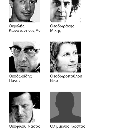
Θεμελής
Θεοδωράκης
Κωνσταντίνος Αν.
Μίκης
Θεοδωρίδης
Θεοδωροπούλου
Πάνος
Βίκυ
Θεοφίλου Νάσος
Θλιμμένος Kώστας