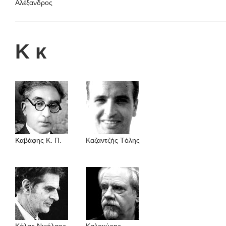
Αλέξανδρος
Κ κ
Καβάφης Κ. Π.
Καζαντζής Tόλης