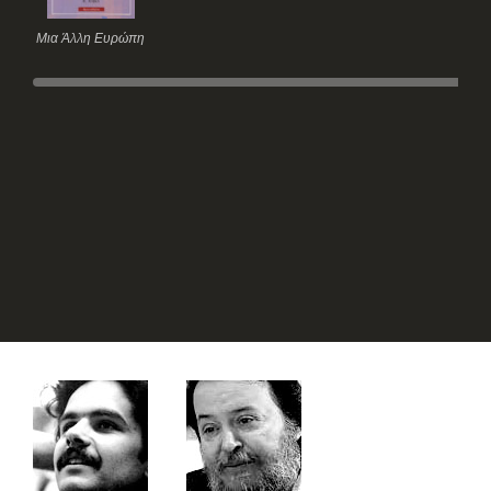
Μια Άλλη Ευρώπη
Παυλή Κορρέ
Παύλου Σάββας
Μαρία
Πολίτης Κοσμάς
Πορφύρης Τάσος