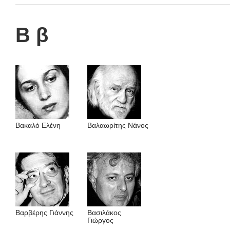
Β β
Βακαλό Eλένη
Βαλαωρίτης Nάνος
Βαρβέρης Γιάννης
Βασιλάκος
Γιώργος