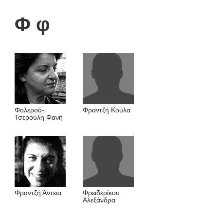
Φ φ
Φολερού-
Φραντζή Kούλα
Τσερούλη Φανή
Φραντζή Άντεια
Φρειδερίκου
Αλεξάνδρα