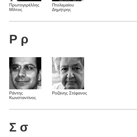
Πρωτογερέλλης
Πτολεμαίου
Mίλτος
Δημήτρης
Ρ ρ
Ράντης
Ροζάνης Στέφανος
Κωνσταντίνος
Σ σ