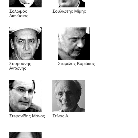
Σολωμός
Σουλιώτης Μίμης
Διονύσιος
Σουρούνης
Σταμέλος Κυριάκος
Αντώνης
Στεφανίδης Mάνος
Στίνας Α.