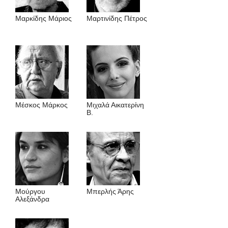
Μαρκίδης Μάριος
Μαρτινίδης Πέτρος
Μέσκος Μάρκος
Μιχαλά Αικατερίνη
Β.
Μούργου
Μπερλής Άρης
Αλεξάνδρα