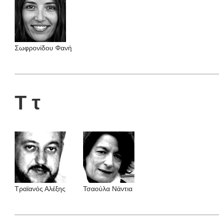
Σωφρονίδου Φανή
Τ τ
Τραϊανός Αλέξης
Τσαούλα Nάντια