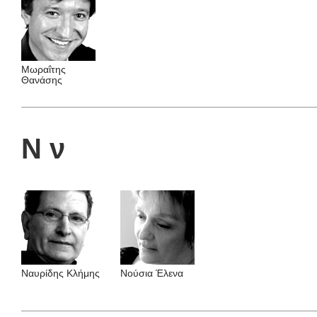
Μωραΐτης
Θανάσης
Ν ν
Ναυρίδης Kλήμης
Νούσια Έλενα