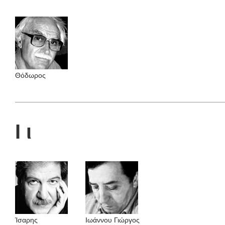
Θόδωρος
Ι ι
Ίσαρης
Ιωάννου Γιώργος