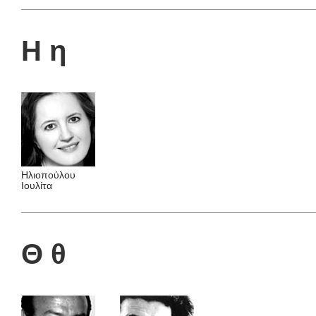
Η η
Ηλιοπούλου
Ιουλίτα
Θ θ