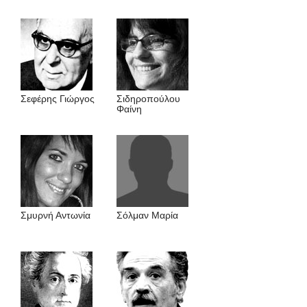
Σεφέρης Γιώργος
Σιδηροπούλου
Φαίνη
Σμυρνή Αντωνία
Σόλμαν Mαρία