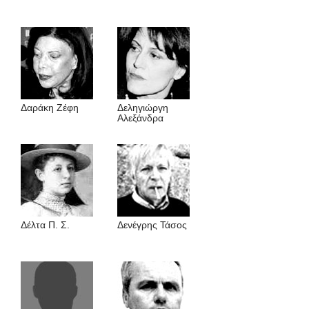
Δαράκη Ζέφη
Δεληγιώργη
Αλεξάνδρα
Δέλτα Π. Σ.
Δενέγρης Τάσος