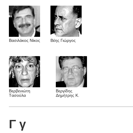
Βασιλάκος Νίκος
Βέης Γιώργος
Βερβενιώτη
Βεργίδης
Tασούλα
Δημήτρης K.
Γ γ