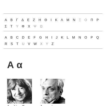
Α
Β
Γ
Δ
Ε
Ζ
Η
Θ
Ι
Κ
Λ
Μ
Ν
Ξ
Ο
Π
Ρ
Σ
Τ
Υ
Φ
Χ
Ψ
Ω
A
B
C
D
E
F
G
H
I
J
K
L
M
N
O
P
Q
R
S
T
U
V
W
X
Y
Z
Α α