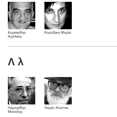
Κυριακίδης
Κυρτζάκη Μαρία
Αχιλλέας
Λ λ
Λαμπρίδης
Λαχάς Κώστας
Mανόλης