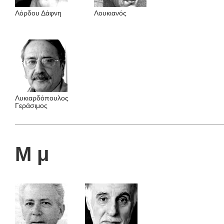
Λόρδου Δάφνη
Λουκιανός
Λυκιαρδόπουλος
Γεράσιμος
Μ μ