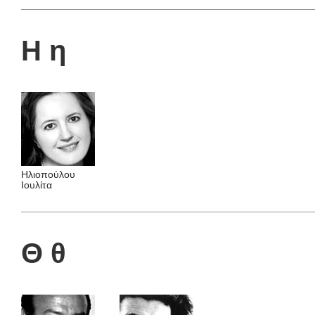
Η η
Ηλιοπούλου
Ιουλίτα
Θ θ