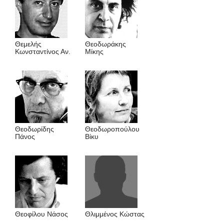
Θεμελής
Θεοδωράκης
Κωνσταντίνος Αν.
Μίκης
Θεοδωρίδης
Θεοδωροπούλου
Πάνος
Βίκυ
Θεοφίλου Νάσος
Θλιμμένος Kώστας