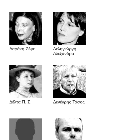
Δαράκη Ζέφη
Δεληγιώργη
Αλεξάνδρα
Δέλτα Π. Σ.
Δενέγρης Τάσος