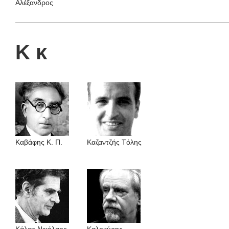
Αλέξανδρος
Κ κ
Καβάφης Κ. Π.
Καζαντζής Tόλης