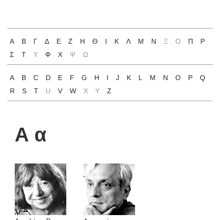
Α
Β
Γ
Δ
Ε
Ζ
Η
Θ
Ι
Κ
Λ
Μ
Ν
Ξ
Ο
Π
Ρ
Σ
Τ
Υ
Φ
Χ
Ψ
Ω
A
B
C
D
E
F
G
H
I
J
K
L
M
N
O
P
Q
R
S
T
U
V
W
X
Y
Z
Α α