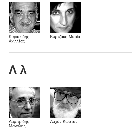
Κυριακίδης
Κυρτζάκη Μαρία
Αχιλλέας
Λ λ
Λαμπρίδης
Λαχάς Κώστας
Mανόλης