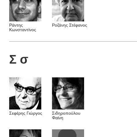
Ράντης
Ροζάνης Στέφανος
Κωνσταντίνος
Σ σ
Σεφέρης Γιώργος
Σιδηροπούλου
Φαίνη