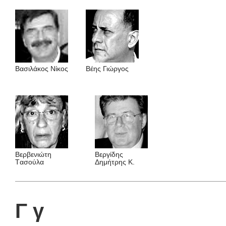
Βασιλάκος Νίκος
Βέης Γιώργος
Βερβενιώτη
Βεργίδης
Tασούλα
Δημήτρης K.
Γ γ