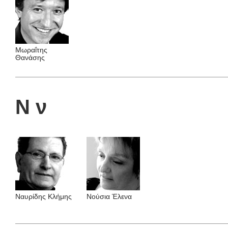
Μωραΐτης
Θανάσης
Ν ν
Ναυρίδης Kλήμης
Νούσια Έλενα