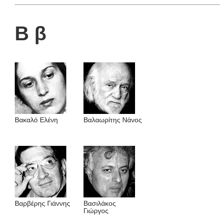
Β β
Βακαλό Eλένη
Βαλαωρίτης Nάνος
Βαρβέρης Γιάννης
Βασιλάκος
Γιώργος