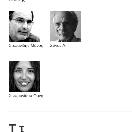
Στεφανίδης Mάνος
Στίνας Α.
Σωφρονίδου Φανή
Τ τ