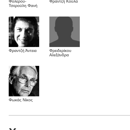
Φολερού-
Φραντζή Kούλα
Τσερούλη Φανή
Φραντζή Άντεια
Φρειδερίκου
Αλεξάνδρα
Φωκάς Νίκος