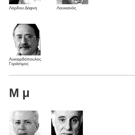
Λόρδου Δάφνη
Λουκιανός
Λυκιαρδόπουλος
Γεράσιμος
Μ μ