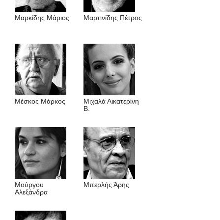
Μαρκίδης Μάριος
Μαρτινίδης Πέτρος
Μέσκος Μάρκος
Μιχαλά Αικατερίνη
Β.
Μούργου
Μπερλής Άρης
Αλεξάνδρα