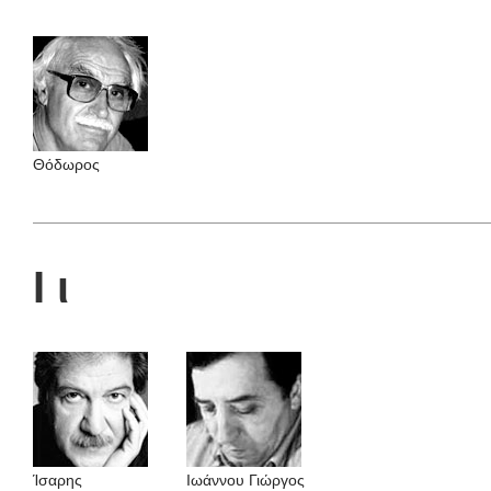
Θόδωρος
Ι ι
Ίσαρης
Ιωάννου Γιώργος