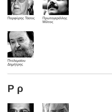
Πορφύρης Τάσος
Πρωτογερέλλης
Mίλτος
Πτολεμαίου
Δημήτρης
Ρ ρ