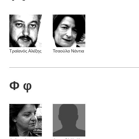
Τραϊανός Αλέξης
Τσαούλα Nάντια
Φ φ