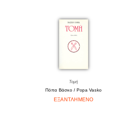
Τομή
Πόπα Bάσκο / Popa Vasko
ΕΞΑΝΤΛΗΜΈΝΟ