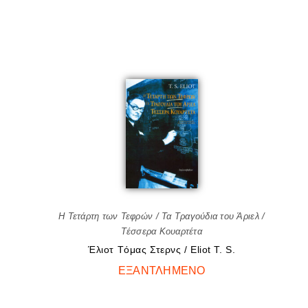
Η Τετάρτη των Τεφρών / Τα Τραγούδια του Άριελ /
Τέσσερα Κουαρτέτα
Έλιοτ Tόμας Στερνς / Eliot T. S.
ΕΞΑΝΤΛΗΜΈΝΟ