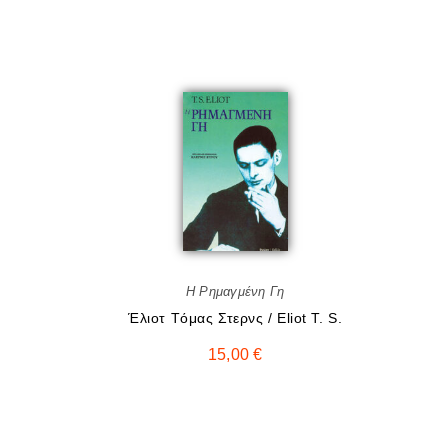
Η Ρημαγμένη Γη
Έλιοτ Tόμας Στερνς / Eliot T. S.
15,00
€