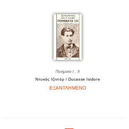
Ποιήματα I , II
Ντυκάς Ιζιντόρ / Ducasse Isidore
ΕΞΑΝΤΛΗΜΈΝΟ