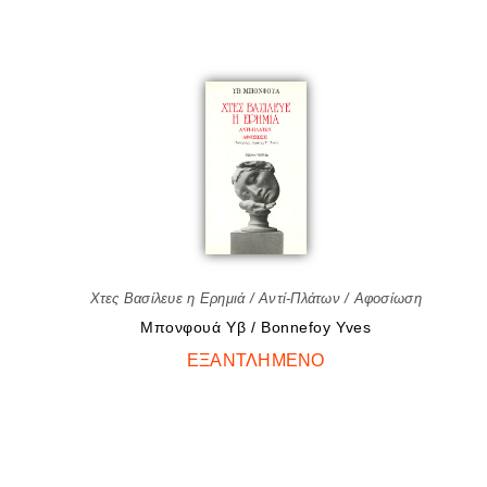
Χτες Βασίλευε η Ερημιά / Αντί-Πλάτων / Αφοσίωση
Μπονφουά Υβ / Bonnefoy Yves
ΕΞΑΝΤΛΗΜΈΝΟ