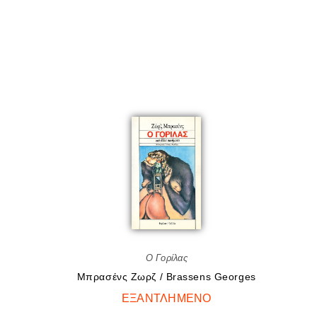
Ο Γορίλας
Μπρασένς Ζωρζ / Brassens Georges
ΕΞΑΝΤΛΗΜΈΝΟ