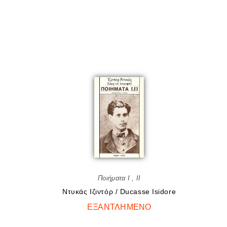
Ποιήματα I , II
Ντυκάς Ιζιντόρ / Ducasse Isidore
ΕΞΑΝΤΛΗΜΈΝΟ