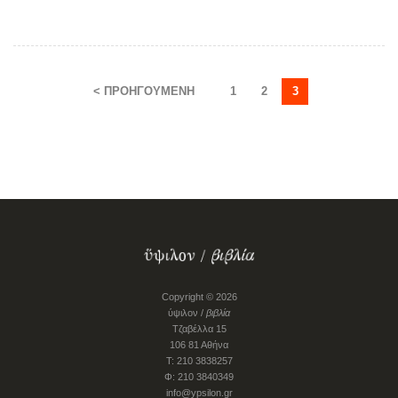
< ΠΡΟΗΓΟΎΜΕΝΗ
1
2
3
Copyright © 2026
ύψιλον /
βιβλία
Τζαβέλλα 15
106 81 Αθήνα
Τ: 210 3838257
Φ: 210 3840349
info@ypsilon.gr