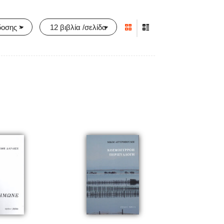
δοσης >
12 βιβλία /σελίδα