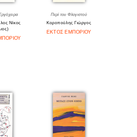
Εργόχειρα
Περί του Φλογιστού
λος Νίκος
Κοροπούλης Γιώργος
ιος)
ΕΚΤΌΣ ΕΜΠΟΡΊΟΥ
ΜΠΟΡΊΟΥ