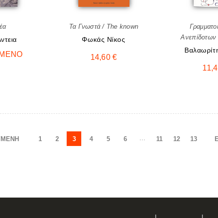
έα
Τα Γνωστά / The known
Γραμματο
Ανεπίδοτων
ντεια
Φωκάς Νίκος
Βαλαωρίτ
ΗΜΈΝΟ
14,60
€
11,
…
ΎΜΕΝΗ
1
2
3
4
5
6
11
12
13