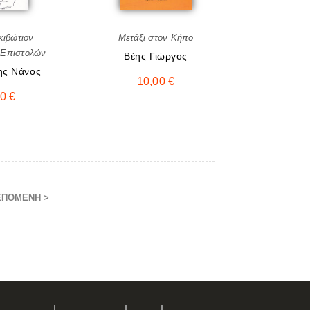
κιβώτιον
Μετάξι στον Κήπο
 Επιστολών
Βέης Γιώργος
ης Nάνος
10,00
€
40
€
ΕΠΌΜΕΝΗ >