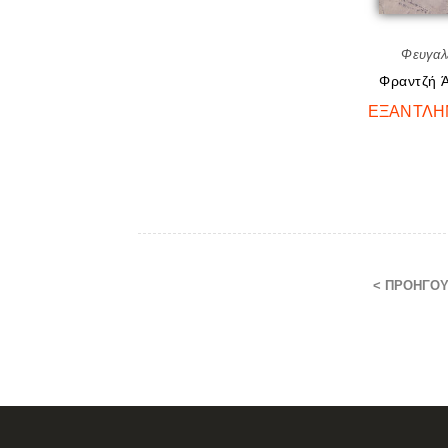
Φευγαλ
Φραντζή Ά
ΕΞΑΝΤΛ
< ΠΡΟΗΓΟ