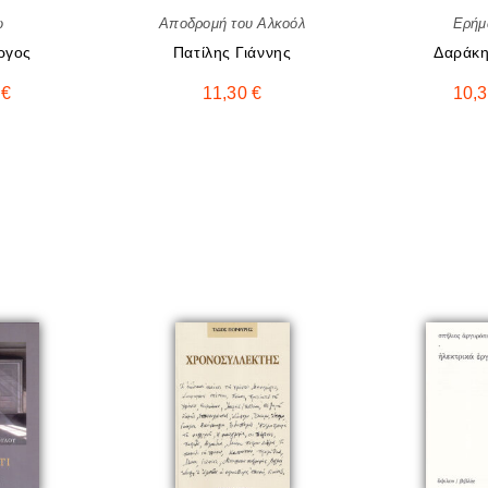
ω
Αποδρομή του Αλκοόλ
Ερήμ
ργος
Πατίλης Γιάννης
Δαράκη
0
€
11,30
€
10,